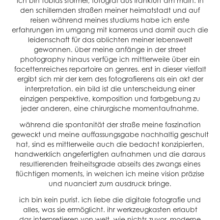
​​​​​​​ich bin tobias störmer, fotograf aus frankfurt am main. in
den schillernden straßen meiner heimatstadt und auf
reisen während meines studiums habe ich erste
erfahrungen im umgang mit kameras und damit auch die
leidenschaft für das ablichten meiner lebenswelt
gewonnen. über meine anfänge in der street
photography hinaus verfüge ich mittlerweile über ein
facettenreiches repartoire an genres. erst in dieser vielfalt
ergibt sich mir der kern des fotografierens als ein akt der
interpretation. ein bild ist die unterscheidung einer
einzigen perspektive, komposition und farbgebung zu
jeder anderen, eine chirurgische momentaufnahme.
während die spontanität der straße meine faszination
geweckt und meine auffassungsgabe nachhaltig geschult
hat, sind es mittlerweile auch die bedacht konzipierten,
handwerklich angefertigten aufnahmen und die daraus
resultierenden freiheitsgrade abseits des zwangs eines
flüchtigen moments, in welchen ich meine vision präzise
und nuanciert zum ausdruck bringe.
ich bin kein purist. ich liebe die digitale fotografie und
alles, was sie ermöglicht. ihr werkzeugkasten erlaubt
das interpretieren von welt, wie nichts zuvor. moderne